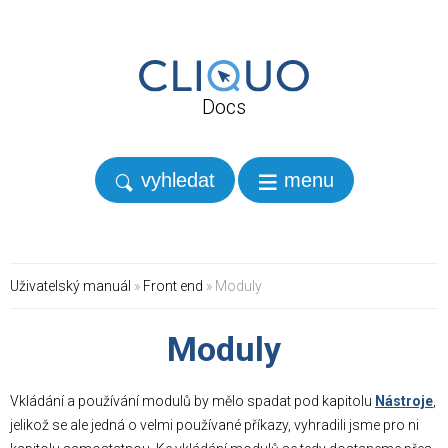
Docs
vyhledat
menu
Uživatelský manuál
»
Front end
» Moduly
Moduly
Vkládání a používání modulů by mělo spadat pod kapitolu
Nástroje
,
jelikož se ale jedná o velmi používané příkazy, vyhradili jsme pro ni